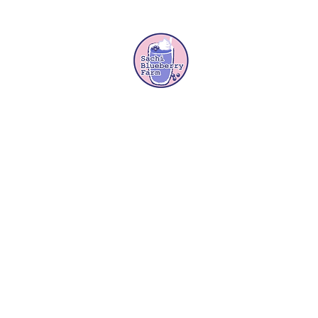
幸（Sachi）Blueberry Farm かき氷
ブルーベリー狩り農園を見学させて頂いた際、心奪われたのがきっ
頂き、同時に学び進めるに連れて、美味しいブルーベリー 狩りは
来るカフェを擁す空間作りをしたいと考えました。
ホテルチェーン時代身に着けた"もてなし"の心や、肌で感じとっ
の農園にて"幸せ一杯"になってくれたらと日々手作りで農園を整備
栽培系・かつ農薬不使用のアグリに取組んでおります。
美味しい実
しっかりご案内する事で最高の味わいです。
他の果物狩り（味覚狩
の新興住宅街、昔ながらの家々、甲西中学校が間近に立地。国道5
4月”コストコ”さんオープン！！隣接”fumotto～ふもっと～”さん
cebook、twitter、youtubeリンク↓↓↓またはグーグルマップ、Ti