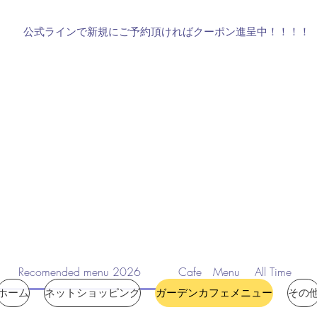
お願いいたします。
​公式ラインで新規にご予約頂ければクーポン進呈中！！！！
電話 070-8536-5703
受信専
Recomended menu 2026
Cafe Menu All Time
ホーム
ネットショッピング
ガーデンカフェメニュー
その