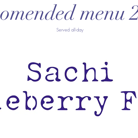
comended menu 
Served all-day