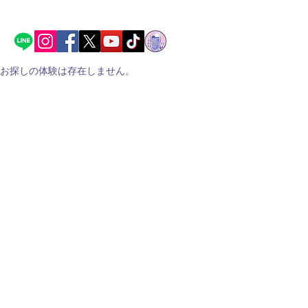
お探しの体験は存在しません。
幸（Sachi）Blueberry Farm かき
氷
電話
070-8536-5703
受信専用